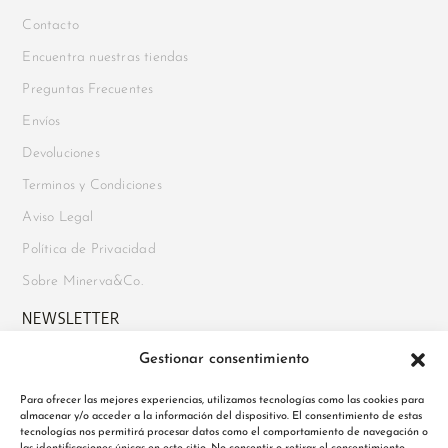
Contacto
Encuentra nuestras tiendas
Preguntas Frecuentes
Envíos
Devoluciones
Terminos y Condiciones
Aviso Legal
Política de Privacidad
Sobre Minerva&Co.
NEWSLETTER
Gestionar consentimiento
Suscríbete para recibir novedades, acceso a ofertas exclusivas y
mucho más. Además, disfruta de un
10% de descuento en tu
Para ofrecer las mejores experiencias, utilizamos tecnologías como las cookies para
almacenar y/o acceder a la información del dispositivo. El consentimiento de estas
primer pedido
al registrarte.
tecnologías nos permitirá procesar datos como el comportamiento de navegación o