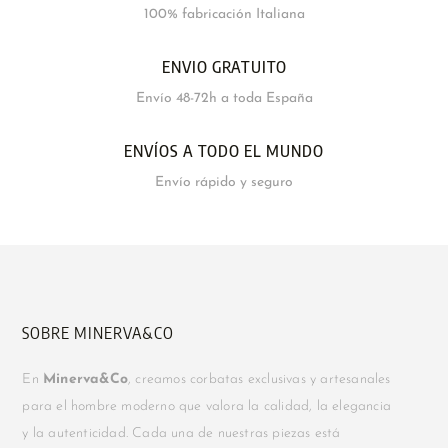
100% fabricación Italiana
ENVIO GRATUITO
Envío 48-72h a toda España
ENVÍOS A TODO EL MUNDO
Envío rápido y seguro
SOBRE MINERVA&CO
En
Minerva&Co
, creamos corbatas exclusivas y artesanales
para el hombre moderno que valora la calidad, la elegancia
y la autenticidad. Cada una de nuestras piezas está