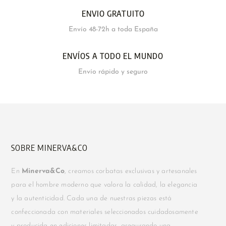
ENVIO GRATUITO
Envío 48-72h a toda España
ENVÍOS A TODO EL MUNDO
Envío rápido y seguro
SOBRE MINERVA&CO
En
Minerva&Co
, creamos corbatas exclusivas y artesanales
para el hombre moderno que valora la calidad, la elegancia
y la autenticidad. Cada una de nuestras piezas está
confeccionada con materiales seleccionados cuidadosamente
y producida en ediciones limitadas, asegurando una