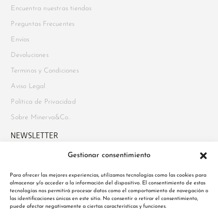
Encuentra nuestras tiendas
Preguntas Frecuentes
Envíos
Devoluciones
Terminos y Condiciones
Aviso Legal
Política de Privacidad
Sobre Minerva&Co.
NEWSLETTER
Gestionar consentimiento
Suscríbete para recibir novedades, acceso a ofertas exclusivas y
mucho más. Además, disfruta de un
10% de descuento en tu
Para ofrecer las mejores experiencias, utilizamos tecnologías como las cookies para
almacenar y/o acceder a la información del dispositivo. El consentimiento de estas
primer pedido
al registrarte.
tecnologías nos permitirá procesar datos como el comportamiento de navegación o
las identificaciones únicas en este sitio. No consentir o retirar el consentimiento,
puede afectar negativamente a ciertas características y funciones.