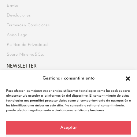
Envíos
Devoluciones
Terminos y Condiciones
Aviso Legal
Política de Privacidad
Sobre Minerva&Co.
NEWSLETTER
Gestionar consentimiento
Suscríbete para recibir novedades, acceso a ofertas exclusivas y
mucho más. Además, disfruta de un
10% de descuento en tu
Para ofrecer las mejores experiencias, utilizamos tecnologías como las cookies para
primer pedido
al registrarte.
almacenar y/o acceder a la información del dispositivo. El consentimiento de estas
tecnologías nos permitirá procesar datos como el comportamiento de navegación o
las identificaciones únicas en este sitio. No consentir o retirar el consentimiento,
puede afectar negativamente a ciertas características y funciones.
Política de Privacidad
Aceptar
He leído y acepto la Política de Privacidad