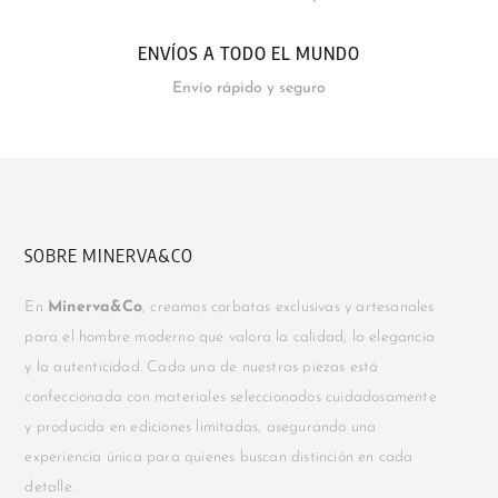
ENVÍOS A TODO EL MUNDO
Envío rápido y seguro
SOBRE MINERVA&CO
En
Minerva&Co
, creamos corbatas exclusivas y artesanales
para el hombre moderno que valora la calidad, la elegancia
y la autenticidad. Cada una de nuestras piezas está
confeccionada con materiales seleccionados cuidadosamente
y producida en ediciones limitadas, asegurando una
experiencia única para quienes buscan distinción en cada
detalle.