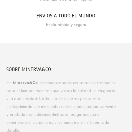
Envío 48-72h a toda España
ENVÍOS A TODO EL MUNDO
Envío rápido y seguro
SOBRE MINERVA&CO
En
Minerva&Co
, creamos corbatas exclusivas y artesanales
para el hombre moderno que valora la calidad, la elegancia
y la autenticidad. Cada una de nuestras piezas está
confeccionada con materiales seleccionados cuidadosamente
y producida en ediciones limitadas, asegurando una
experiencia única para quienes buscan distinción en cada
detalle.