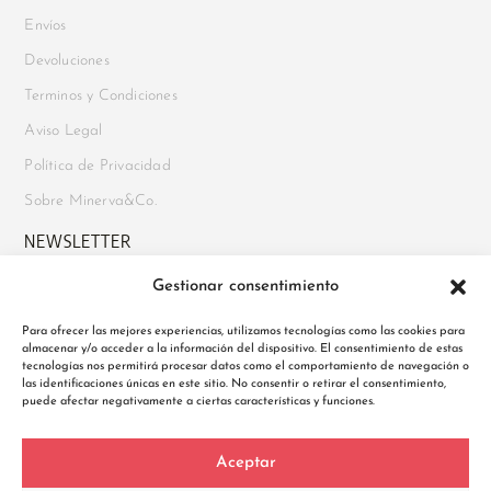
Envíos
Devoluciones
Terminos y Condiciones
Aviso Legal
Política de Privacidad
Sobre Minerva&Co.
NEWSLETTER
Gestionar consentimiento
Suscríbete para recibir novedades, acceso a ofertas exclusivas y
mucho más. Además, disfruta de un
10% de descuento en tu
Para ofrecer las mejores experiencias, utilizamos tecnologías como las cookies para
primer pedido
al registrarte.
almacenar y/o acceder a la información del dispositivo. El consentimiento de estas
tecnologías nos permitirá procesar datos como el comportamiento de navegación o
las identificaciones únicas en este sitio. No consentir o retirar el consentimiento,
puede afectar negativamente a ciertas características y funciones.
Política de Privacidad
Aceptar
He leído y acepto la Política de Privacidad