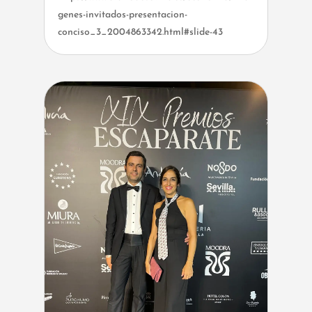
genes-invitados-presentacion-
conciso_3_2004863342.html#slide-43