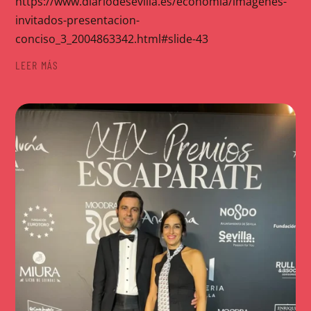
https://www.diariodesevilla.es/economia/imagenes-
invitados-presentacion-
conciso_3_2004863342.html#slide-43
LEER MÁS