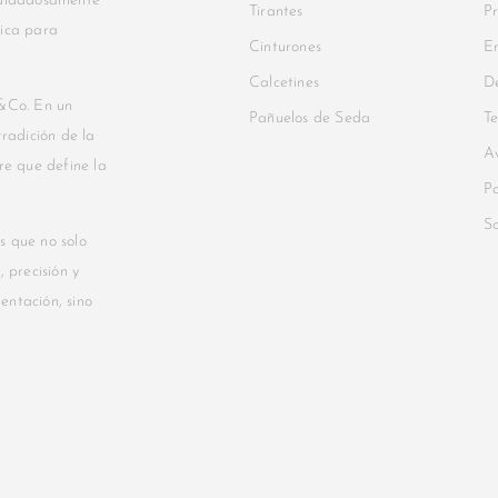
 cuidadosamente
Tirantes
Pr
nica para
Cinturones
En
Calcetines
De
&Co. En un
Pañuelos de Seda
Te
radición de la
Av
re que define la
Po
S
s que no solo
 precisión y
tentación, sino