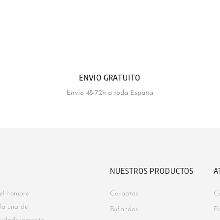
ENVIO GRATUITO
Envío 48-72h a toda España
NUESTROS PRODUCTOS
A
 el hombre
Corbatas
C
ada una de
Bufandas
En