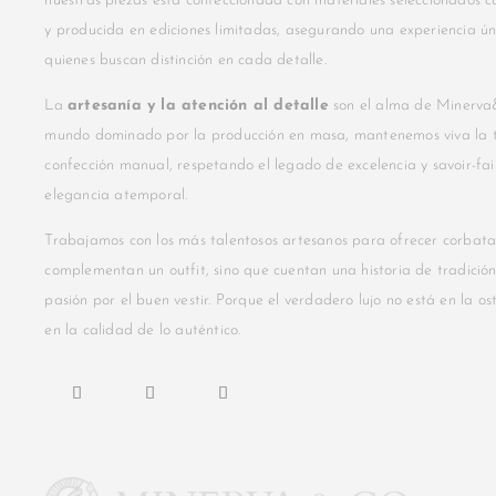
nuestras piezas está confeccionada con materiales seleccionados
y producida en ediciones limitadas, asegurando una experiencia ú
quienes buscan distinción en cada detalle.
La
artesanía y la atención al detalle
son el alma de Minerva
mundo dominado por la producción en masa, mantenemos viva la t
confección manual, respetando el legado de excelencia y savoir-fai
elegancia atemporal.
Trabajamos con los más talentosos artesanos para ofrecer corbata
complementan un outfit, sino que cuentan una historia de tradición,
pasión por el buen vestir. Porque el verdadero lujo no está en la os
en la calidad de lo auténtico.