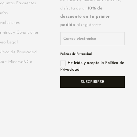
exclusivas y mucho más. Además,
eguntas Frecuentes
disfruta de un
10% de
víos
descuento en tu primer
voluciones
pedido
al registrarte.
rminos y Condiciones
iso Legal
lítica de Privacidad
Política de Privacidad
obre Minerva&Co.
He leído y acepto la Política de
Privacidad
SUSCRIBIRSE