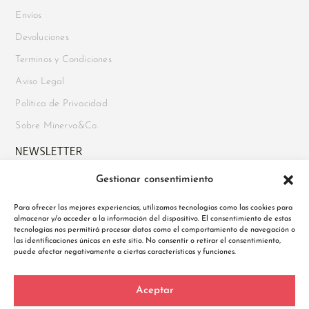
Envíos
Devoluciones
Terminos y Condiciones
Aviso Legal
Política de Privacidad
Sobre Minerva&Co.
NEWSLETTER
Gestionar consentimiento
Suscríbete para recibir novedades, acceso a ofertas exclusivas y
mucho más. Además, disfruta de un
10% de descuento en tu
Para ofrecer las mejores experiencias, utilizamos tecnologías como las cookies para
primer pedido
al registrarte.
almacenar y/o acceder a la información del dispositivo. El consentimiento de estas
tecnologías nos permitirá procesar datos como el comportamiento de navegación o
las identificaciones únicas en este sitio. No consentir o retirar el consentimiento,
puede afectar negativamente a ciertas características y funciones.
Política de Privacidad
Aceptar
He leído y acepto la Política de Privacidad