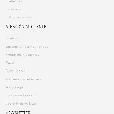
Cinturones
Calcetines
Pañuelos de Seda
ATENCIÓN AL CLIENTE
Contacto
Encuentra nuestras tiendas
Preguntas Frecuentes
Envíos
Devoluciones
Terminos y Condiciones
Aviso Legal
Política de Privacidad
Sobre Minerva&Co.
NEWSLETTER