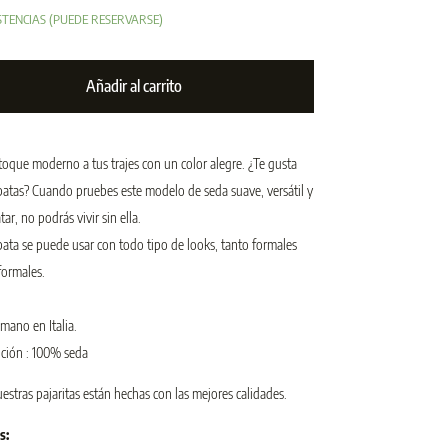
STENCIAS (PUEDE RESERVARSE)
Añadir al carrito
toque moderno a tus trajes con un color alegre. ¿Te gusta
batas? Cuando pruebes este modelo de seda suave, versátil y
atar, no podrás vivir sin ella.
bata se puede usar con todo tipo de looks, tanto formales
ormales.
mano en Italia.
ción : 100% seda
estras pajaritas están hechas con las mejores calidades.
s: