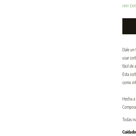
HAY EXI
Dale un 
usar cor
fácil de 
Esta cor
como inf
Hecha a 
Composi
Todas nu
Cuidado