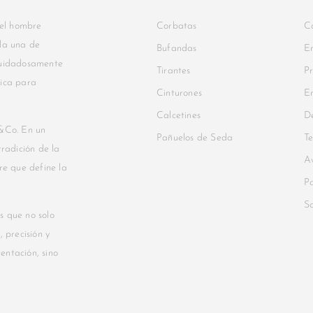
 el hombre
Corbatas
C
ada una de
Bufandas
En
 cuidadosamente
Tirantes
Pr
nica para
Cinturones
En
Calcetines
De
&Co. En un
Pañuelos de Seda
Te
radición de la
Av
re que define la
Po
S
s que no solo
 precisión y
tentación, sino