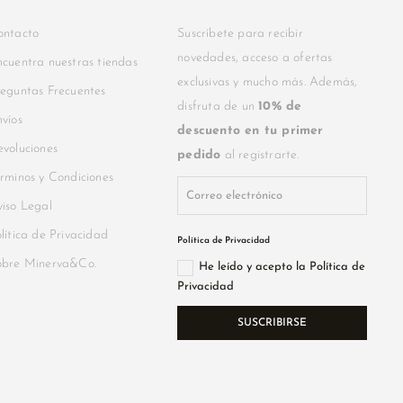
ontacto
Suscríbete para recibir
novedades, acceso a ofertas
cuentra nuestras tiendas
exclusivas y mucho más. Además,
eguntas Frecuentes
disfruta de un
10% de
víos
descuento en tu primer
voluciones
pedido
al registrarte.
rminos y Condiciones
iso Legal
lítica de Privacidad
Política de Privacidad
obre Minerva&Co.
He leído y acepto la Política de
Privacidad
SUSCRIBIRSE