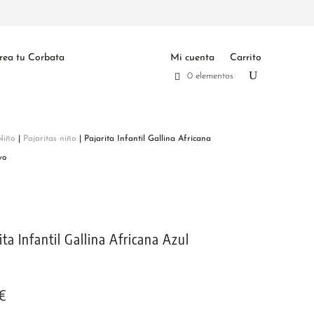
rea tu Corbata
Mi cuenta
Carrito
0 elementos
Niño
|
Pajaritas niño
| Pajarita Infantil Gallina Africana
vo
ita Infantil Gallina Africana Azul
€