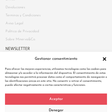
Devoluciones
Terminos y Condiciones
Aviso Legal
Política de Privacidad
Sobre Minerva&Co.
NEWSLETTER
Gestionar consentimiento
Suscríbete para recibir novedades, acceso a ofertas exclusivas y
mucho más. Además, disfruta de un
10% de descuento en tu
Para ofrecer las mejores experiencias, utilizamos tecnologías como las cookies para
almacenar y/o acceder a la información del dispositivo. El consentimiento de estas
primer pedido
al registrarte.
tecnologías nos permitirá procesar datos como el comportamiento de navegación o
las identificaciones únicas en este sitio. No consentir o retirar el consentimiento,
puede afectar negativamente a ciertas características y funciones.
Política de Privacidad
Aceptar
He leído y acepto la Política de Privacidad
Denegar