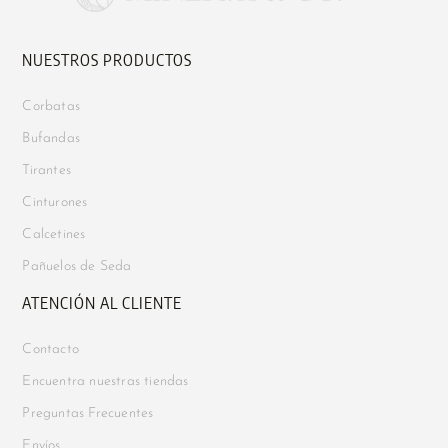
NUESTROS PRODUCTOS
Corbatas
Bufandas
Tirantes
Cinturones
Calcetines
Pañuelos de Seda
ATENCIÓN AL CLIENTE
Contacto
Encuentra nuestras tiendas
Preguntas Frecuentes
Envíos