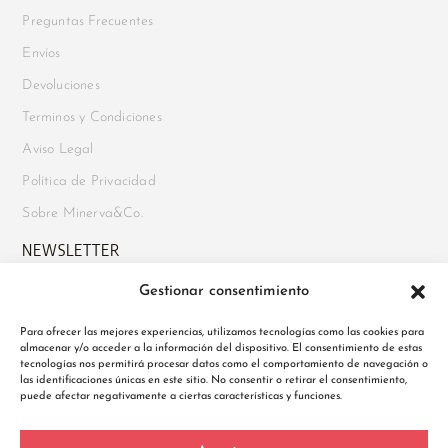
Preguntas Frecuentes
Envíos
Devoluciones
Terminos y Condiciones
Aviso Legal
Política de Privacidad
Sobre Minerva&Co.
NEWSLETTER
Gestionar consentimiento
Suscríbete para recibir novedades, acceso a ofertas exclusivas y
mucho más. Además, disfruta de un
10% de descuento en tu
Para ofrecer las mejores experiencias, utilizamos tecnologías como las cookies para
almacenar y/o acceder a la información del dispositivo. El consentimiento de estas
primer pedido
al registrarte.
tecnologías nos permitirá procesar datos como el comportamiento de navegación o
las identificaciones únicas en este sitio. No consentir o retirar el consentimiento,
puede afectar negativamente a ciertas características y funciones.
Política de Privacidad