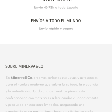
Envío 48-72h a toda España
ENVÍOS A TODO EL MUNDO
Envío rápido y seguro
SOBRE MINERVA&CO
En
Minerva&Co
, creamos corbatas exclusivas y artesanales
para el hombre moderno que valora la calidad, la elegancia
y la autenticidad. Cada una de nuestras piezas está
confeccionada con materiales seleccionados cuidadosamente
y producida en ediciones limitadas, asegurando una
experiencia única para quienes buscan distinción en cada