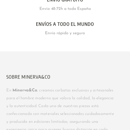
Envío 48-72h a toda España
ENVÍOS A TODO EL MUNDO
Envío rápido y seguro
SOBRE MINERVA&CO
En
Minerva&Co
, creamos corbatas exclusivas y artesanales
para el hombre moderno que valora la calidad, la elegancia
y la autenticidad. Cada una de nuestras piezas está
confeccionada con materiales seleccionados cuidadosamente
y producida en ediciones limitadas, asegurando una
experiencia única para quienes buscan distinción en cada