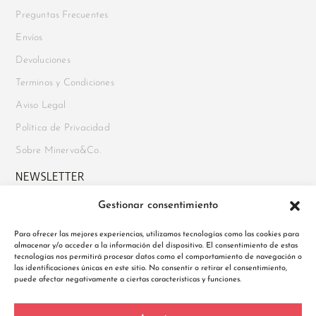
Preguntas Frecuentes
Envíos
Devoluciones
Terminos y Condiciones
Aviso Legal
Política de Privacidad
Sobre Minerva&Co.
NEWSLETTER
Gestionar consentimiento
Suscríbete para recibir novedades, acceso a ofertas exclusivas y
mucho más. Además, disfruta de un
10% de descuento en tu
Para ofrecer las mejores experiencias, utilizamos tecnologías como las cookies para
almacenar y/o acceder a la información del dispositivo. El consentimiento de estas
primer pedido
al registrarte.
tecnologías nos permitirá procesar datos como el comportamiento de navegación o
las identificaciones únicas en este sitio. No consentir o retirar el consentimiento,
puede afectar negativamente a ciertas características y funciones.
Política de Privacidad