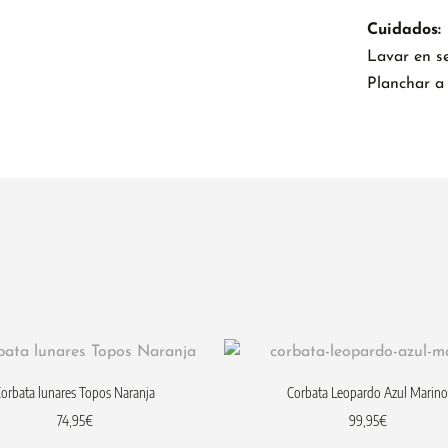
Cuidados:
Lavar en s
Planchar a
orbata lunares Topos Naranja
Corbata Leopardo Azul Marin
74,95
€
99,95
€