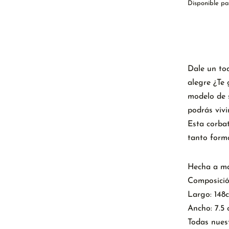
Disponible pa
Añadir 
Dale un to
alegre ¿Te
modelo de s
podrás vivir
Esta corbat
tanto forma
Hecha a ma
Composició
Largo: 148
Ancho: 7.5
Todas nuest