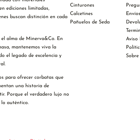
Cinturones
Pregu
n ediciones limitadas,
Calcetines
Envío
nes buscan distinción en cada
Pañuelos de Seda
Devol
Termi
 el alma de Minerva&Co. En
Aviso
masa, mantenemos viva la
Políti
do el legado de excelencia y
Sobre
al.
os para ofrecer corbatas que
uentan una historia de
tir. Porque el verdadero lujo no
 lo auténtico.