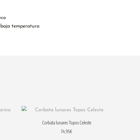
eco
 baja temperatura
o
Corbata lunares Topos Celeste
74,95
€