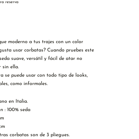
ra reserva
al carrito
que moderno a tus trajes con un color
 gusta usar corbatas? Cuando pruebes este
eda suave, versátil y fácil de atar no
 sin ella.
a se puede usar con todo tipo de looks,
les, como informales.
no en Italia.
n : 100% seda
cm
 cm
ras corbatas son de 3 pliegues.