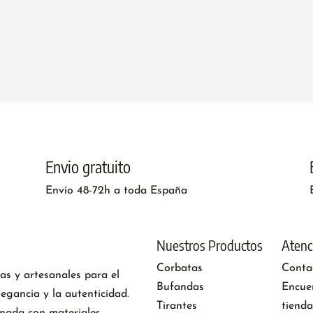
Envio gratuito
Envío 48-72h a toda España
Nuestros Productos
Atenci
Corbatas
Conta
vas y artesanales para el
Bufandas
Encue
egancia y la autenticidad.
Tirantes
tienda
onada con materiales